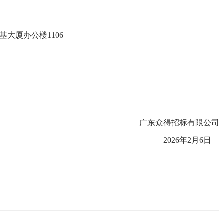
京基大厦办公楼1106
广东众得招标有限公司
202
6
年
2
月
6
日