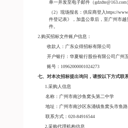
单一并发至电子邮件（
gdzdte@163.com
（
2）现场报名：供应商登入https://ww
件登记表》，加盖公章后，至广州市越秀区
件。
2.
购买招标文件账户信息：
收款人：广东众得招标有限公司
开户银行：
华夏银行股份有限公司广州
账号：
10962000001024273
七、
对本次招标提出询问，请按以下方式联
1.
采购人信息
名称：
广州市南沙鱼窝头第二中学
地址：广州市南沙区东涌镇鱼窝头市鱼路
联系方式：
020-84916544
2.
采购代理机构信息