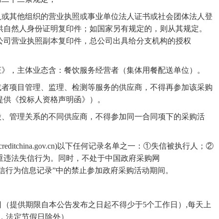
人或其他组织的营业执照或事业单位法人证书或社会团体法人登
供自然人身份证明复印件；如国家另有规定的，则从其规定。
公司营业执照副本复印件，总公司出具给分支机构的授权
证》
，
主体业态含：餐饮服务经营者（集体用餐配送单位）。
或者项目管理、监理、检测等服务的供应商，不得再参加该采购
提供《投标人资格声明函》）。
股、管理关系的不同供应商，不得参加同一合同项下的采购活
creditchina.gov.cn)以下任何记录名单之一：①失信被执行人；②
重违法失信行为。同时，不处于中国政府采购网
严重违法失信行为信息记录”中的禁止参加政府采购活动期间
。
日
（提供期限自本公告发布之日起不得少于
5个工作日）,
每天上
，
法定节假日
除外）