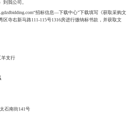
）到我公司
。
w.gdzdbidding.com“招标信息—下载中心”下载填写《获取采购文
寺右新马路111-115号1316房进行缴纳标书款，并获取文
五羊支行
系
太石南街
141号