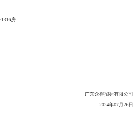
号1316房
广东众得招标有限公司
2024
年
07
月
26
日