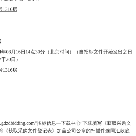
5号1316房
点
4
年
0
8
月
16
日
14
点
30
分（北京时间）（自招标文件开始发出之日
少于
20日）
5号1316房
w.gdzdbidding.com“招标信息—下载中心”下载填写《获取采购文
将《
获取采购文件登记表
》加盖公司公章的扫描件连同汇款底