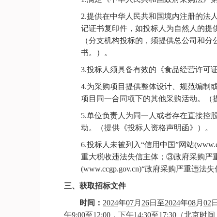
2.
提供在中华人民共和国境内注册的法
记证书复印件，如投标人为自然人的提
（分支机构投标的，须提供总公司和分
书。）。
3.
投标人须具备有效的《食品经营许可
4.
为采购项目提供整体设计、规范编制
项目
同一合同项下
的其他采购活动。（
5.
单位负责人为同一人或者存在直接控
动。（提供《投标人资格声明函》）。
6.
投标人未被列入
“信用中国”网站(www.
重大税收违法失信主体；③政府采购严
(www.ccgp.gov.cn)“政府采购
三、
获取招标文件
时间：
2024
年
0
7
月
26
日至
2024
年
0
8
月
0
2
午
9:00
至
12:00
，下午
14:30
至
17:30
（北京时间