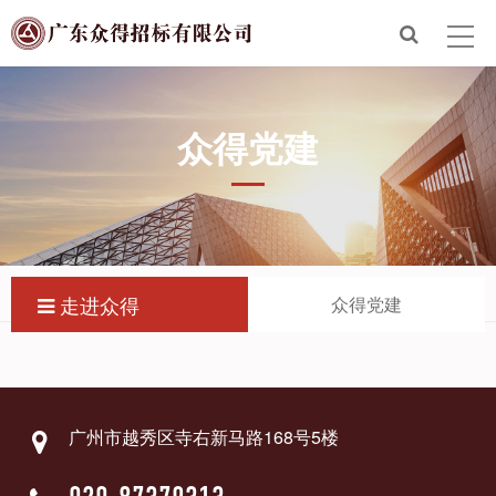
首页
走进众得
众得党建
众得服务
招标信息
新闻政策
走进众得
众得党建
联系众得
电子招标平台
广州市越秀区寺右新马路168号5楼